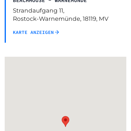
BEACHHOUSE - WARNEMÜNDE
Strandaufgang 11,
Rostock-Warnemünde, 18119, MV
KARTE ANZEIGEN
Falls du hier keine Karte siehst, aktualisiere bitte
deine Cookie-Einstellungen, um funktionale
Google Maps-Cookies zu erlauben.