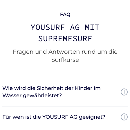
FAQ
YOUSURF AG MIT
SUPREMESURF
Fragen und Antworten rund um die
Surfkurse
Wie wird die Sicherheit der Kinder im
Wasser gewährleistet?
Neben unseren aufmerksamen VDWS-
Für wen ist die YOUSURF AG geeignet?
lizensierten Lehrern, die ihre Augen immer
bei den Kids haben, sorgt die